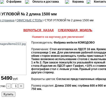
О фабрике
Оплата и доставка
Корзина
Контакт
 УГЛОВОЙ № 2 длина 1500 мм
я страница
/
ОФИСНЫЕ СТОЛЫ
/ СТОЛ УГЛОВОЙ № 2 длина 1500 мм
ВЕРНУТЬСЯ НАЗАД
СЛЕДУЮЩАЯ МОДЕЛЬ
Нажмите на картинку для увеличения!
Производитель:
Фабрика мебели КОМОДОВО
Примечание:
Стол изготовлен из ЛДСП 16 мм. Кромк
столешнице 1 мм. Для увеличения рабочей площади 
обоих сторон можно размещать тумбы приставные №
Также возможно использование столов с выкатным
1 и № 2. При заказе пожалуйста указывайте нужный
стола Изделия из ЛДСП цвет Графит, +10% к стоимо
фотографии стол с левым углов. Правый угол соотв
другую сторону.
5490
руб
Варианты цветов:
Согласно представленных образцо
Размер изделия:
Длина 1500 мм; глубина 600 и 900 
-
+
ство
750 мм.
Купить