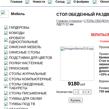
Главная
Новости
Склад
О фабрике
Оплат
Мебель
СТОЛ ОБЕДЕННЫЙ РАЗДВ
Главная страница
/
СТОЛЫ ОБЕДЕНН
ЛДСП 22 мм
ГАРДЕРОБЫ
КОМОДЫ
ВЕРНУТЬС
КРОВАТИ
Нажми
ОДНОСПАЛЬНЫЕ
ОФИСНАЯ МЕБЕЛЬ
Произв
ОФИСНЫЕ СТОЛЫ
Приме
ПОДСТАВКИ ДЛЯ ЦВЕТОВ
Кромка
Стол к
ПОЛКИ НАСТЕННЫЕ
окраше
диамет
ПРИХОЖИЕ
Дополн
СТОЛЫ ЖУРНАЛЬНЫЕ
+10% к
СТОЛЫ КОМПЬЮТЕРНЫЕ
Вариан
9180
СТОЛЫ ОБЕДЕННЫЕ,
руб
ТАБУРЕТЫ
Размер
750 мм
-
+
Количество
СТОЛЫ ПИСЬМЕННЫЕ
ТУМБЫ ДЛЯ ОБУВИ
Купить
ТУМБЫ ПОД ТВ