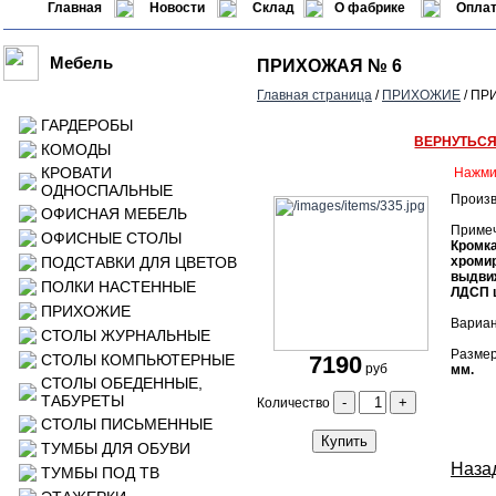
Главная
Новости
Склад
О фабрике
Оплат
Мебель
ПРИХОЖАЯ № 6
Главная страница
/
ПРИХОЖИЕ
/ ПР
ГАРДЕРОБЫ
ВЕРНУТЬС
КОМОДЫ
КРОВАТИ
Нажми
ОДНОСПАЛЬНЫЕ
Произв
ОФИСНАЯ МЕБЕЛЬ
Приме
ОФИСНЫЕ СТОЛЫ
Кромка
ПОДСТАВКИ ДЛЯ ЦВЕТОВ
хроми
выдвиж
ПОЛКИ НАСТЕННЫЕ
ЛДСП ц
ПРИХОЖИЕ
Вариан
СТОЛЫ ЖУРНАЛЬНЫЕ
Размер
СТОЛЫ КОМПЬЮТЕРНЫЕ
7190
руб
мм.
СТОЛЫ ОБЕДЕННЫЕ,
ТАБУРЕТЫ
-
+
Количество
СТОЛЫ ПИСЬМЕННЫЕ
Купить
ТУМБЫ ДЛЯ ОБУВИ
Назад
ТУМБЫ ПОД ТВ