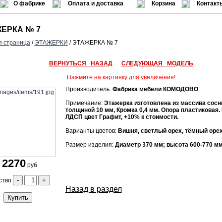
О фабрике
Оплата и доставка
Корзина
Контакт
ЕРКА № 7
я страница
/
ЭТАЖЕРКИ
/ ЭТАЖЕРКА № 7
ВЕРНУТЬСЯ НАЗАД
СЛЕДУЮЩАЯ МОДЕЛЬ
Нажмите на картинку для увеличения!
Производитель:
Фабрика мебели КОМОДОВО
Примечание:
Этажерка изготовлена из массива сос
толщиной 10 мм, Кромка 0,4 мм. Опора пластиковая.
ЛДСП цвет Графит, +10% к стоимости.
Варианты цветов:
Вишня, светлый орех, тёмный орех,
Размер изделия:
Диаметр 370 мм; высота 600-770 мм
2270
руб
-
+
ство
Назад в раздел
Купить