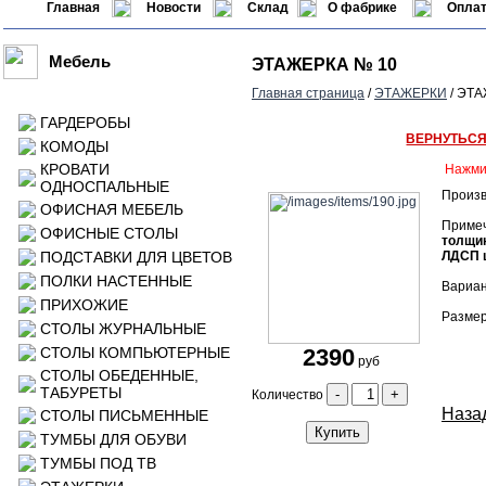
Главная
Новости
Склад
О фабрике
Оплат
Мебель
ЭТАЖЕРКА № 10
Главная страница
/
ЭТАЖЕРКИ
/ ЭТА
ГАРДЕРОБЫ
ВЕРНУТЬС
КОМОДЫ
КРОВАТИ
Нажми
ОДНОСПАЛЬНЫЕ
Произв
ОФИСНАЯ МЕБЕЛЬ
Приме
ОФИСНЫЕ СТОЛЫ
толщин
ПОДСТАВКИ ДЛЯ ЦВЕТОВ
ЛДСП ц
ПОЛКИ НАСТЕННЫЕ
Вариан
ПРИХОЖИЕ
Размер
СТОЛЫ ЖУРНАЛЬНЫЕ
СТОЛЫ КОМПЬЮТЕРНЫЕ
2390
руб
СТОЛЫ ОБЕДЕННЫЕ,
ТАБУРЕТЫ
-
+
Количество
Назад
СТОЛЫ ПИСЬМЕННЫЕ
Купить
ТУМБЫ ДЛЯ ОБУВИ
ТУМБЫ ПОД ТВ